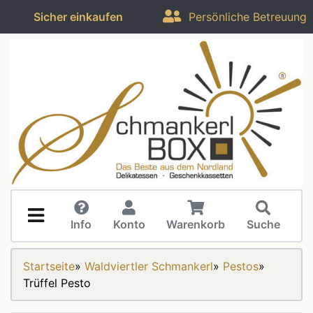
Sicher einkaufen
Persönliche Betreuung
Info
Konto
Warenkorb
Suche
Startseite
»
Waldviertler Schmankerl
»
Pestos
»
Trüffel Pesto