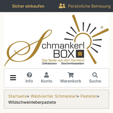
Sicher einkaufen
Persönliche Betreuung
Info
Konto
Warenkorb
Suche
Startseite
»
Waldviertler Schmankerl
»
Pasteten
»
Wildschweinleberpastete