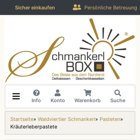
Sicher einkaufen
Persönliche Betreuung
Info
Konto
Warenkorb
Suche
Startseite
»
Waldviertler Schmankerl
»
Pasteten
»
Kräuterleberpastete