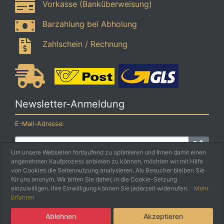
Vorkasse (Banküberweisung)
Barzahlung bei Abholung
Zahlschein / Rechnung
Newsletter-Anmeldung
E-Mail-Adresse:
Um unsere Webseiten fortlaufend zu optimieren und Ihnen damit einen
angenehmen Kaufprozess anbieten zu können, möchten wir mit Hilfe
Der Newsletter kann jederzeit hier oder in Ihrem Kundenkonto
von Cookies die Seitennutzung analysieren. Als Besucher bleiben Sie
abbestellt werden.
für uns anonym. Wir bitten Sie daher, in die Cookie-Setzung
einzuwilligen. Ihre Einwilligung können Sie jederzeit widerrufen.
Mehr
Erfahren
5 EURO
Schmankerlbox e.U. © 2026 | Umsetzung
Weiss IT Services
×
GUTSCHEIN
Ablehnen
Akzeptieren