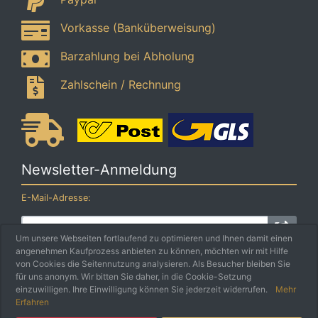
Vorkasse (Banküberweisung)
Barzahlung bei Abholung
Zahlschein / Rechnung
Newsletter-Anmeldung
E-Mail-Adresse:
Um unsere Webseiten fortlaufend zu optimieren und Ihnen damit einen
angenehmen Kaufprozess anbieten zu können, möchten wir mit Hilfe
Der Newsletter kann jederzeit hier oder in Ihrem Kundenkonto
von Cookies die Seitennutzung analysieren. Als Besucher bleiben Sie
abbestellt werden.
für uns anonym. Wir bitten Sie daher, in die Cookie-Setzung
einzuwilligen. Ihre Einwilligung können Sie jederzeit widerrufen.
Mehr
Erfahren
5 EURO
Schmankerlbox e.U. © 2026 | Umsetzung
Weiss IT Services