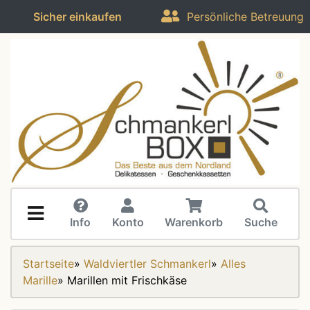
Sicher einkaufen
Persönliche Betreuung
Info
Konto
Warenkorb
Suche
Startseite
»
Waldviertler Schmankerl
»
Alles
Marille
»
Marillen mit Frischkäse