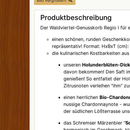
Bild vergrößern
Produktbeschreibung
Der Waldviertel-Genusskorb Regio I für
einen schönen, runden Geschenkkorb
repräsentativ!
Format: HxBxT (cm):
die kulinarischen Kostbarkeiten au
unseren
Holunderblüten-Dick
davon bekommen! Den Saft im 
genießen! So entfaltet der Ho
Zitrusnoten verleihen "ihm" zu
einen herrlichen
Bio-Chardon
nussige Chardonnaynote - wun
der südlichen Lößterrasse uns
das Schremser Märzenbier "
S
harmonisch im Geschmack, kla