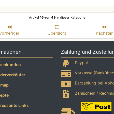
Artikel
16 von 49
in dieser Kategorie
vorheriger
Übersicht
nächster
rmationen
Zahlung und Zustellu
Paypal
menkunden
Vorkasse (Banküber
erverkäufer
Barzahlung bei Abh
emap
Zahlschein / Rechnu
epte
ressante Links