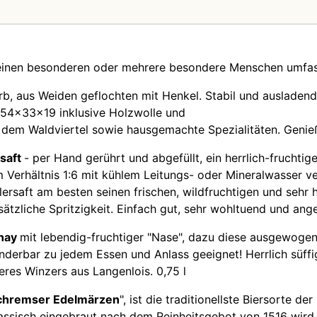
 einen besonderen oder mehrere besondere Menschen umfas
, aus Weiden geflochten mit Henkel. Stabil und ausladend,
 54x33x19 inklusive Holzwolle und
s dem Waldviertel sowie hausgemachte Spezialitäten. Genieß
saft
- per Hand gerührt und abgefüllt, ein herrlich-fruchti
Verhältnis 1:6 mit kühlem Leitungs- oder Mineralwasser v
llersaft am besten seinen frischen, wildfruchtigen und seh
sätzliche Spritzigkeit. Einfach gut, sehr wohltuend und ang
nay
mit lebendig-fruchtiger "Nase", dazu diese ausgewogen
derbar zu jedem Essen und Anlass geeignet! Herrlich süff
eres Winzers aus Langenlois. 0,75 l
chremser Edelmärzen
", ist die traditionellste Biersorte 
ssisch eingebraut nach dem Reinheitsgebot von 1516 wird 