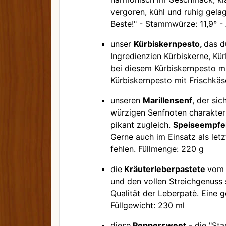
vergoren, kühl und ruhig gelag
Beste!" - Stammwürze: 11,9° - 
unser
Kürbiskernpesto,
das d
Ingredienzien Kürbiskerne, Kü
bei diesem Kürbiskernpesto mi
Kürbiskernpesto mit Frischkäs
unseren
Marillensenf
, der si
würzigen Senfnoten charakteris
pikant zugleich.
Speiseempfe
Gerne auch im Einsatz als letz
fehlen. Füllmenge: 220 g
die
Kräuterleberpastete
vom 
und den vollen Streichgenuss 
Qualität der Leberpatè. Eine g
Füllgewicht: 230 ml
diese
Peppersweet
- die "St