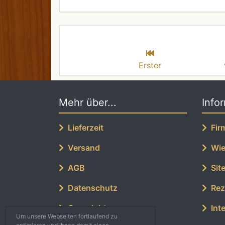
Erster
Mehr über...
Info
Lieferzeit
Fir
Versand
Wied
AGB
Sit
Datenschutz
Rez
Copyright
Inte
Um unsere Webseiten fortlaufend zu