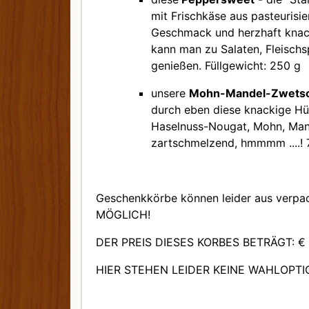
mit Frischkäse aus pasteurisi
Geschmack und herzhaft knack
kann man zu Salaten, Fleischs
genießen. Füllgewicht: 250 g
unsere
Mohn-Mandel-Zwetsc
durch eben diese knackige Hü
Haselnuss-Nougat, Mohn, Mande
zartschmelzend, hmmmm ....! 
Geschenkkörbe können leider aus verpa
MÖGLICH!
DER PREIS DIESES KORBES BETRÄGT: € 
HIER STEHEN LEIDER KEINE WAHLOPT