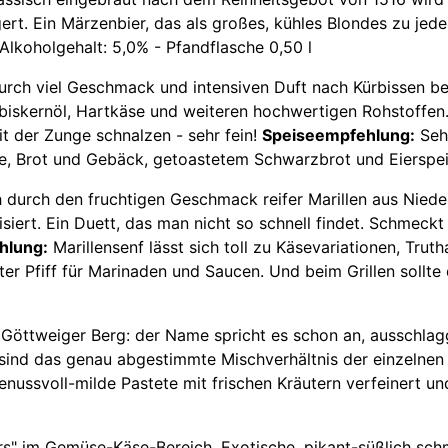
ert. Ein Märzenbier, das als großes, kühles Blondes zu jede
Alkoholgehalt: 5,0% - Pfandflasche 0,50 l
urch viel Geschmack und intensiven Duft nach Kürbissen bes
rbiskernöl, Hartkäse und weiteren hochwertigen Rohstoffen.
t der Zunge schnalzen - sehr fein!
Speiseempfehlung:
Sehr
e, Brot und Gebäck, getoastetem Schwarzbrot und Eierspeis
ch durch den fruchtigen Geschmack reifer Marillen aus Niede
iert. Ein Duett, das man nicht so schnell findet. Schmeckt 
hlung:
Marillensenf lässt sich toll zu Käsevariationen, Trut
ter Pfiff für Marinaden und Saucen. Und beim Grillen sollte 
Göttweiger Berg: der Name spricht es schon an, ausschla
sind das genau abgestimmte Mischverhältnis der einzelnen 
enussvoll-milde Pastete mit frischen Kräutern verfeinert un
ars" im Gemüse-Käse-Bereich. Exotische, pikant-süßlich s