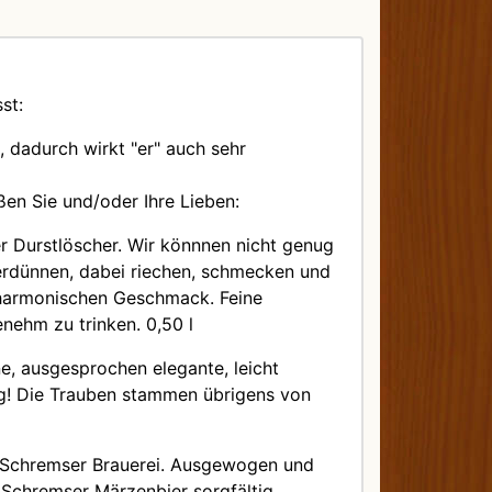
st:
 dadurch wirkt "er" auch sehr
en Sie und/oder Ihre Lieben:
ger Durstlöscher. Wir könnnen nicht genug
erdünnen, dabei riechen, schmecken und
r harmonischen Geschmack. Feine
enehm zu trinken. 0,50 l
e, ausgesprochen elegante, leicht
ig! Die Trauben stammen übrigens von
der Schremser Brauerei. Ausgewogen und
Schremser Märzenbier sorgfältig