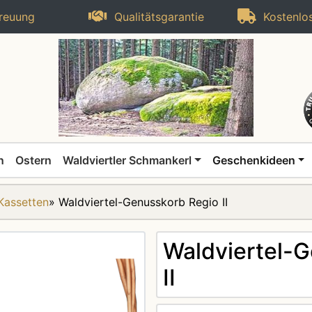
reuung
Qualitätsgarantie
Kostenlos
n
Ostern
Waldviertler Schmankerl
Geschenkideen
Kassetten
»
Waldviertel-Genusskorb Regio II
Waldviertel-
II