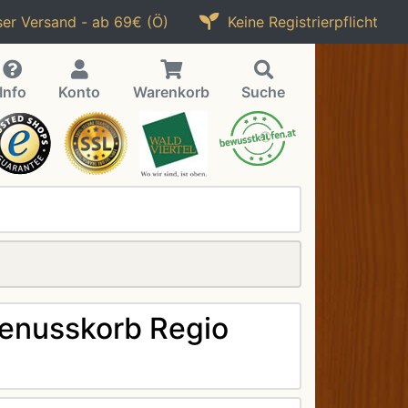
er Versand - ab 69€ (Ö)
Keine Registrierpflicht
Info
Konto
Warenkorb
Suche
Genusskorb Regio