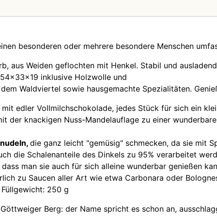
 einen besonderen oder mehrere besondere Menschen umfas
, aus Weiden geflochten mit Henkel. Stabil und ausladend,
 54x33x19 inklusive Holzwolle und
s dem Waldviertel sowie hausgemachte Spezialitäten. Genieß
r
mit edler Vollmilchschokolade, jedes Stück für sich ein kl
it der knackigen Nuss-Mandelauflage zu einer wunderbar
dnudeln,
die ganz leicht "gemüsig" schmecken, da sie mit S
uch die Schalenanteile des Dinkels zu 95% verarbeitet we
 dass man sie auch für sich alleine wunderbar genießen kan
rlich zu Saucen aller Art wie etwa Carbonara oder Bolognes
 Füllgewicht: 250 g
Göttweiger Berg: der Name spricht es schon an, ausschla