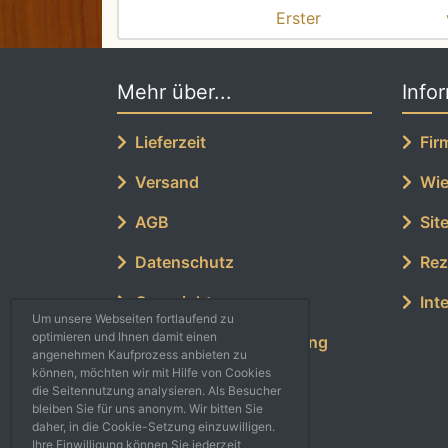
Erster
Mehr über...
Info
Lieferzeit
Fir
Versand
Wied
AGB
Sit
Datenschutz
Rez
Copyright
Inte
Um unsere Webseiten fortlaufend zu
optimieren und Ihnen damit einen
Rücktritt/Gewährleistung
angenehmen Kaufprozess anbieten zu
können, möchten wir mit Hilfe von Cookies
Kontakt
die Seitennutzung analysieren. Als Besucher
bleiben Sie für uns anonym. Wir bitten Sie
Impressum
daher, in die Cookie-Setzung einzuwilligen.
Ihre Einwilligung können Sie jederzeit