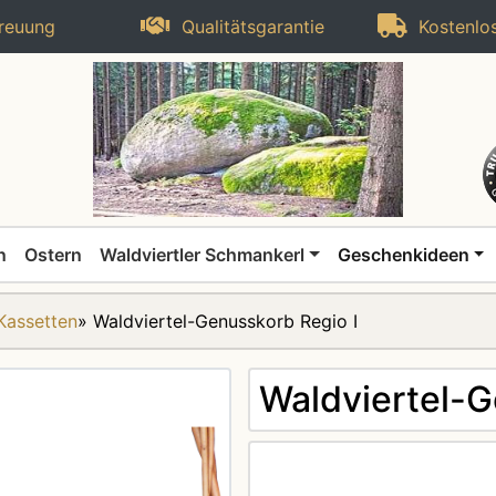
reuung
Qualitätsgarantie
Kostenlos
n
Ostern
Waldviertler Schmankerl
Geschenkideen
Kassetten
»
Waldviertel-Genusskorb Regio I
Waldviertel-G