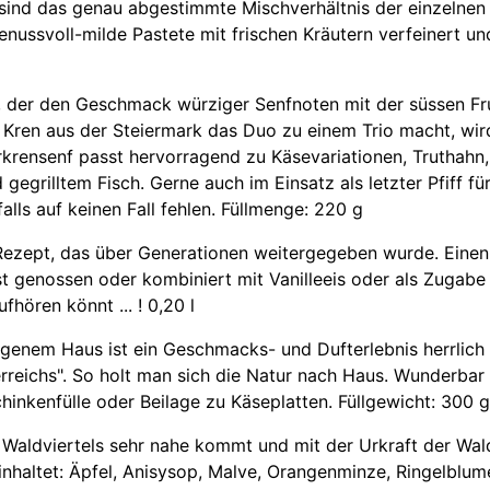
sind das genau abgestimmte Mischverhältnis der einzelnen 
enussvoll-milde Pastete mit frischen Kräutern verfeinert un
, der den Geschmack würziger Senfnoten mit der süssen Fru
Kren aus der Steiermark das Duo zu einem Trio macht, wird
rkrensenf passt hervorragend zu Käsevariationen, Truthahn,
 gegrilltem Fisch. Gerne auch im Einsatz als letzter Pfiff
falls auf keinen Fall fehlen. Füllmenge: 220 g
ezept, das über Generationen weitergegeben wurde. Einen wi
bst genossen oder kombiniert mit Vanilleeis oder als Zugabe
hören könnt ... ! 0,20 l
genem Haus ist ein Geschmacks- und Dufterlebnis herrlich re
reichs". So holt man sich die Natur nach Haus. Wunderbar f
chinkenfülle oder Beilage zu Käseplatten. Füllgewicht: 300 g
Waldviertels sehr nahe kommt und mit der Urkraft der Wald
inhaltet: Äpfel, Anisysop, Malve, Orangenminze, Ringelblum