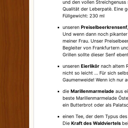
und den vollen Streichgenuss 
Qualität der Leberpatè. Eine g
Füllgewicht: 230 ml
unseren
Preiselbeerkrensenf
Und wenn dann noch pikanter 
meiner Frau. Unser Preiselbee
Begleiter von Frankfurtern und
Grillen sollte dieser Senf eben
unseren
Eierlikör
nach altem R
nicht so leicht … Für sich sel
Gaumenweide! Wenn ich nur auf
die
Marillenmarmelade
aus ei
beste Marillenmarmelade Öster
ein Butterbrot oder als Palats
einen Tee, der dem Typus des 
Die
Kraft des Waldviertels
be