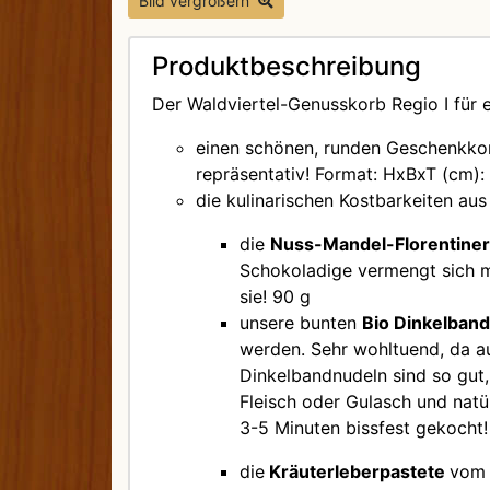
Bild vergrößern
Produktbeschreibung
Der Waldviertel-Genusskorb Regio I für
einen schönen, runden Geschenkkorb
repräsentativ!
Format: HxBxT (cm):
die kulinarischen Kostbarkeiten au
die
Nuss-Mandel-Florentine
Schokoladige vermengt sich m
sie! 90 g
unsere bunten
Bio Dinkelban
werden. Sehr wohltuend, da a
Dinkelbandnudeln sind so gut,
Fleisch oder Gulasch und natü
3-5 Minuten bissfest gekocht!
die
Kräuterleberpastete
vom 