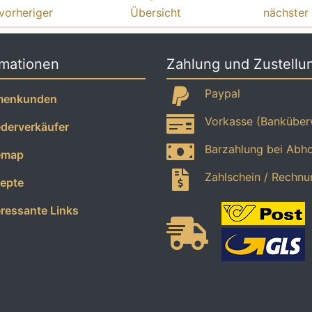
vorheriger
Übersicht
nächster
rmationen
Zahlung und Zustellu
Paypal
menkunden
Vorkasse (Banküber
erverkäufer
Barzahlung bei Abh
emap
Zahlschein / Rechnu
epte
ressante Links