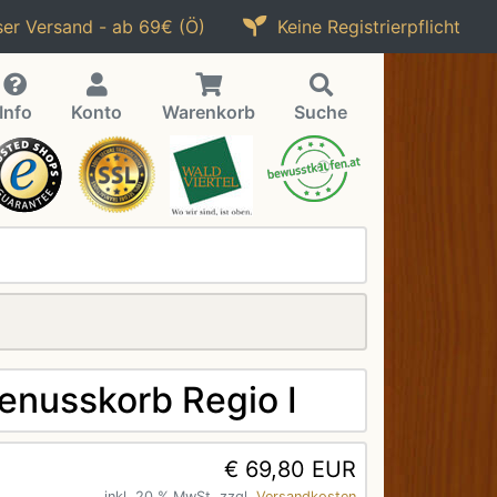
er Versand - ab 69€ (Ö)
Keine Registrierpflicht
Info
Konto
Warenkorb
Suche
enusskorb Regio I
€ 69,80 EUR
inkl. 20 % MwSt. zzgl.
Versandkosten